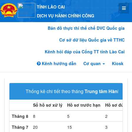
TỈNH LÀO CAI
DỊCH VỤ HÀNH CHÍNH CÔNG
Bản đồ thực thi thể chế DVC Quốc gia
Cơ sở dữ liệu Quốc gia về TTHC
Kênh hỏi đáp của Cổng TT tỉnh Lào Cai
Kênh hướng dẫn
Cơ quan
Kiosk
Thống kê chi tiết theo tháng
Trung tâm Hành chín
Số hồ sơ xử lý
Hồ sơ trước hạn
Hồ sơ đúng 
Tháng 8
8
5
2
Tháng 7
20
15
3