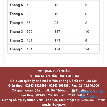
Tháng 6
13
10
3
Tháng 5
33
19
6
Tháng 4
36
23
2
Tháng 3
350
337
10
Tháng 2
181
173
6
Tháng 1
191
174
14
CƠ QUAN CHỦ QUẢN
ỦY BAN NHÂN DÂN TỈNH LÀO CAI
Cơ quan quản lý nhà nước: Văn phòng UBND tỉnh Lào Cai
Điện thoại:
02143.3828598 - 02143.906888 /
Fax:
02143.840.006
Cơ quan quản lý kỹ thuật: Sở Thông tin và Truyền thông
Điện thoại:
02143. 828 666/
Fax:
02143. 828 667
Đơn vị hỗ trợ kỹ thuật
: VNPT Lào Cai,
Điện thoại :
0813666266 ,
Email
:
cntt.lci@vnpt.vn