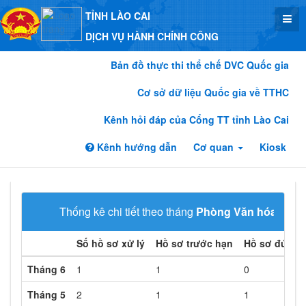
TỈNH LÀO CAI
DỊCH VỤ HÀNH CHÍNH CÔNG
Bản đồ thực thi thể chế DVC Quốc gia
Cơ sở dữ liệu Quốc gia về TTHC
Kênh hỏi đáp của Cổng TT tỉnh Lào Cai
Kênh hướng dẫn
Cơ quan
Kiosk
Thống kê chi tiết theo tháng
Phòng Văn hóa xã hộ
Số hồ sơ xử lý
Hồ sơ trước hạn
Hồ sơ đúng 
Tháng 6
1
1
0
Tháng 5
2
1
1