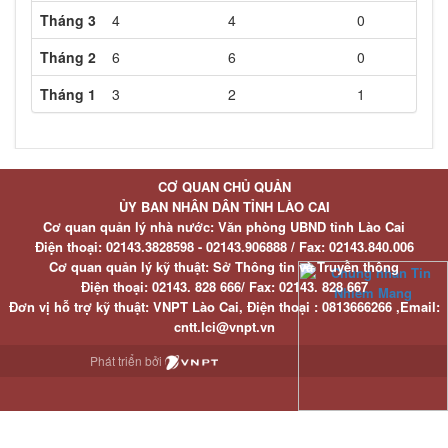
Tháng 3
4
4
0
Tháng 2
6
6
0
Tháng 1
3
2
1
CƠ QUAN CHỦ QUẢN
ỦY BAN NHÂN DÂN TỈNH LÀO CAI
Cơ quan quản lý nhà nước: Văn phòng UBND tỉnh Lào Cai
Điện thoại:
02143.3828598 - 02143.906888 /
Fax:
02143.840.006
Cơ quan quản lý kỹ thuật: Sở Thông tin và Truyền thông
Điện thoại:
02143. 828 666/
Fax:
02143. 828 667
Đơn vị hỗ trợ kỹ thuật
: VNPT Lào Cai,
Điện thoại :
0813666266 ,
Email
:
cntt.lci@vnpt.vn
Phát triển bởi