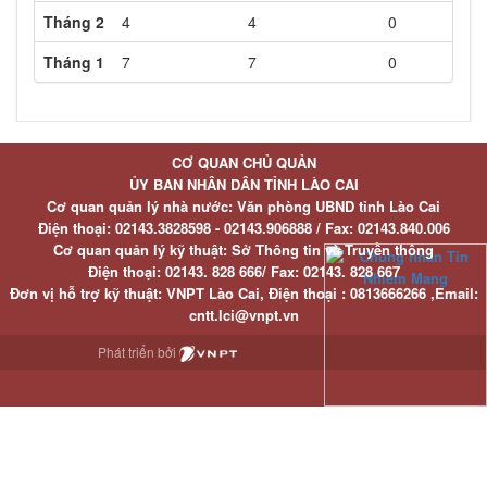
Tháng 2
4
4
0
Tháng 1
7
7
0
CƠ QUAN CHỦ QUẢN
ỦY BAN NHÂN DÂN TỈNH LÀO CAI
Cơ quan quản lý nhà nước: Văn phòng UBND tỉnh Lào Cai
Điện thoại:
02143.3828598 - 02143.906888 /
Fax:
02143.840.006
Cơ quan quản lý kỹ thuật: Sở Thông tin và Truyền thông
Điện thoại:
02143. 828 666/
Fax:
02143. 828 667
Đơn vị hỗ trợ kỹ thuật
: VNPT Lào Cai,
Điện thoại :
0813666266 ,
Email
:
cntt.lci@vnpt.vn
Phát triển bởi