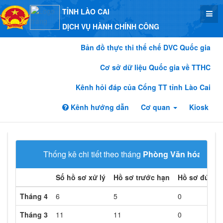
TỈNH LÀO CAI
DỊCH VỤ HÀNH CHÍNH CÔNG
Bản đồ thực thi thể chế DVC Quốc gia
Cơ sở dữ liệu Quốc gia về TTHC
Kênh hỏi đáp của Cổng TT tỉnh Lào Cai
Kênh hướng dẫn
Cơ quan
Kiosk
Thống kê chi tiết theo tháng
Phòng Văn hóa xã hộ
Số hồ sơ xử lý
Hồ sơ trước hạn
Hồ sơ đúng 
Tháng 4
6
5
0
Tháng 3
11
11
0