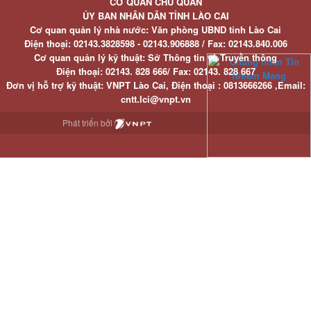
CƠ QUAN CHỦ QUẢN
ỦY BAN NHÂN DÂN TỈNH LÀO CAI
Cơ quan quản lý nhà nước: Văn phòng UBND tỉnh Lào Cai
Điện thoại:
02143.3828598 - 02143.906888 /
Fax:
02143.840.006
Cơ quan quản lý kỹ thuật: Sở Thông tin và Truyền thông
Điện thoại:
02143. 828 666/
Fax:
02143. 828 667
Đơn vị hỗ trợ kỹ thuật
: VNPT Lào Cai,
Điện thoại :
0813666266 ,
Email
:
cntt.lci@vnpt.vn
Phát triển bởi