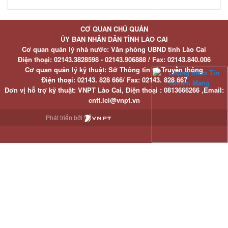
CƠ QUAN CHỦ QUẢN
ỦY BAN NHÂN DÂN TỈNH LÀO CAI
Cơ quan quản lý nhà nước: Văn phòng UBND tỉnh Lào Cai
Điện thoại:
02143.3828598 - 02143.906888 /
Fax:
02143.840.006
Cơ quan quản lý kỹ thuật: Sở Thông tin và Truyền thông
Điện thoại:
02143. 828 666/
Fax:
02143. 828 667
Đơn vị hỗ trợ kỹ thuật
: VNPT Lào Cai,
Điện thoại :
0813666266 ,
Email
:
cntt.lci@vnpt.vn
Phát triển bởi