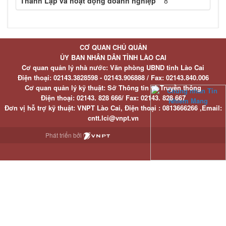
Thành Lập và hoạt động doanh nghiệp
8
CƠ QUAN CHỦ QUẢN
ỦY BAN NHÂN DÂN TỈNH LÀO CAI
Cơ quan quản lý nhà nước: Văn phòng UBND tỉnh Lào Cai
Điện thoại:
02143.3828598 - 02143.906888 /
Fax:
02143.840.006
Cơ quan quản lý kỹ thuật: Sở Thông tin và Truyền thông
Điện thoại:
02143. 828 666/
Fax:
02143. 828 667
Đơn vị hỗ trợ kỹ thuật
: VNPT Lào Cai,
Điện thoại :
0813666266 ,
Email
:
cntt.lci@vnpt.vn
Phát triển bởi