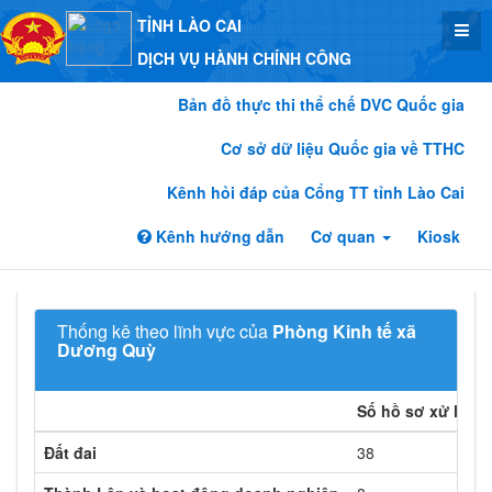
TỈNH LÀO CAI
DỊCH VỤ HÀNH CHÍNH CÔNG
Bản đồ thực thi thể chế DVC Quốc gia
Cơ sở dữ liệu Quốc gia về TTHC
Kênh hỏi đáp của Cổng TT tỉnh Lào Cai
Kênh hướng dẫn
Cơ quan
Kiosk
Thống kê theo lĩnh vực của
Phòng Kinh tế xã
Dương Quỳ
Số hồ sơ xử lý
Đất đai
38