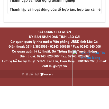
Thành Lập và hoạt động doanh nghiệp
Thành lập và hoạt động của tổ hợp tác, hợp tác xã, liên hi
CƠ QUAN CHỦ QUẢN
ỦY BAN NHÂN DÂN TỈNH LÀO CAI
Cơ quan quản lý nhà nước: Văn phòng UBND tỉnh Lào Cai
Điện thoại:
02143.3828598 - 02143.906888 /
Fax:
02143.840.006
Cơ quan quản lý kỹ thuật: Sở Thông tin và Truyền thông
Điện thoại:
02143. 828 666/
Fax:
02143. 828 667
Đơn vị hỗ trợ kỹ thuật
: VNPT Lào Cai,
Điện thoại :
0813666266 ,
Email
:
cntt.lci@vnpt.vn
Phát triển bởi