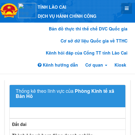
TỈNH LÀO CAI
DỊCH VỤ HÀNH CHÍNH CÔNG
Bản đồ thực thi thể chế DVC Quốc gia
Cơ sở dữ liệu Quốc gia về TTHC
Kênh hỏi đáp của Cổng TT tỉnh Lào Cai
Kênh hướng dẫn
Cơ quan
Kiosk
Thống kê theo lĩnh vực của
Phòng Kinh tế xã
Bản Hồ
Đất đai