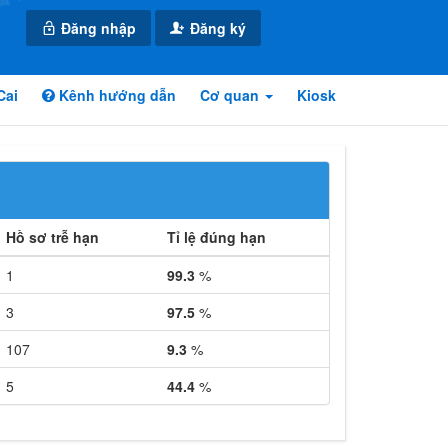
Đăng nhập
Đăng ký
Cai
Kênh hướng dẫn
Cơ quan
Kiosk
Hồ sơ trễ hạn
Tỉ lệ đúng hạn
1
99.3
%
3
97.5
%
107
9.3
%
5
44.4
%