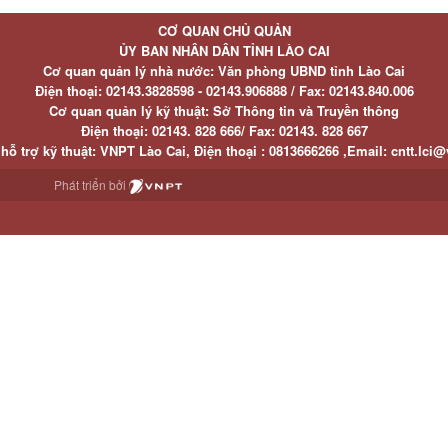
CƠ QUAN CHỦ QUẢN
ỦY BAN NHÂN DÂN TỈNH LÀO CAI
Cơ quan quản lý nhà nước: Văn phòng UBND tỉnh Lào Cai
Điện thoại:
02143.3828598 - 02143.906888 /
Fax:
02143.840.006
Cơ quan quản lý kỹ thuật: Sở Thông tin và Truyền thông
Điện thoại:
02143. 828 666/
Fax:
02143. 828 667
hỗ trợ kỹ thuật
: VNPT Lào Cai,
Điện thoại :
0813666266 ,
Email
:
cntt.lci@
Phát triển bởi