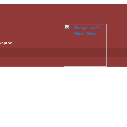
vnpt.vn