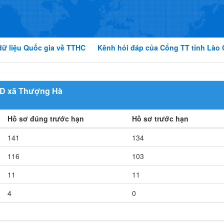
dữ liệu Quốc gia về TTHC
Kênh hỏi đáp của Cổng TT tỉnh Lào 
D xã Thượng Hà
Hồ sơ đúng trước hạn
Hồ sơ trước hạn
141
134
116
103
11
11
4
0