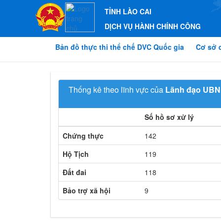
TỈNH LÀO CAI
DỊCH VỤ HÀNH CHÍNH CÔNG
Bản đồ thực thi thể chế DVC Quốc gia
Cơ sở 
Thống kê theo lĩnh vực của
Lãnh đạo UBN
Số hồ sơ xử lý
Chứng thực
142
Hộ Tịch
119
Đất đai
118
Bảo trợ xã hội
9