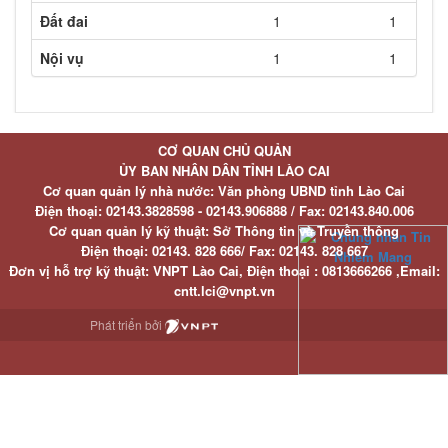
Đất đai
1
1
Nội vụ
1
1
CƠ QUAN CHỦ QUẢN
ỦY BAN NHÂN DÂN TỈNH LÀO CAI
Cơ quan quản lý nhà nước: Văn phòng UBND tỉnh Lào Cai
Điện thoại:
02143.3828598 - 02143.906888 /
Fax:
02143.840.006
Cơ quan quản lý kỹ thuật: Sở Thông tin và Truyền thông
Điện thoại:
02143. 828 666/
Fax:
02143. 828 667
Đơn vị hỗ trợ kỹ thuật
: VNPT Lào Cai,
Điện thoại :
0813666266 ,
Email
:
cntt.lci@vnpt.vn
Phát triển bởi