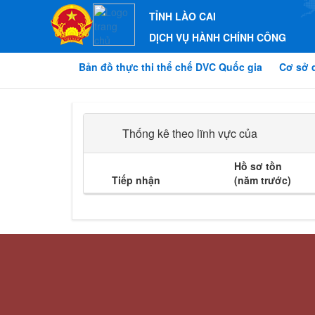
TỈNH LÀO CAI
DỊCH VỤ HÀNH CHÍNH CÔNG
Bản đồ thực thi thể chế DVC Quốc gia
Cơ sở 
Thống kê theo lĩnh vực của
Hồ sơ tồn
Tiếp nhận
(năm trước)