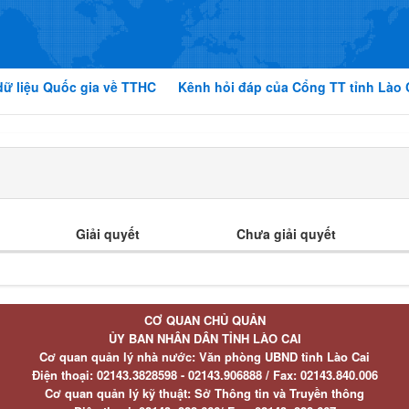
dữ liệu Quốc gia về TTHC
Kênh hỏi đáp của Cổng TT tỉnh Lào 
Giải quyết
Chưa giải quyết
CƠ QUAN CHỦ QUẢN
ỦY BAN NHÂN DÂN TỈNH LÀO CAI
Cơ quan quản lý nhà nước: Văn phòng UBND tỉnh Lào Cai
Điện thoại:
02143.3828598 - 02143.906888 /
Fax:
02143.840.006
Cơ quan quản lý kỹ thuật: Sở Thông tin và Truyền thông