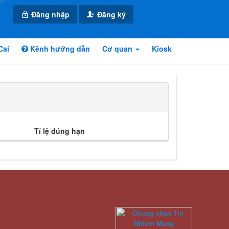
Đăng nhập
Đăng ký
Cai
Kênh hướng dẫn
Cơ quan
Kiosk
Tỉ lệ đúng hạn