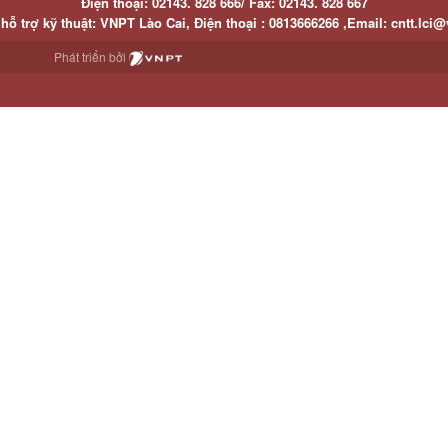
Điện thoại:
02143. 828 666/
Fax:
02143. 828 667
hỗ trợ kỹ thuật
: VNPT Lào Cai,
Điện thoại :
0813666266 ,
Email
:
cntt.lci@
Phát triển bởi