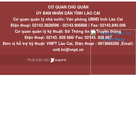
CƠ QUAN CHỦ QUẢN
ỦY BAN NHÂN DÂN TỈNH LÀO CAI
Cơ quan quản lý nhà nước: Văn phòng UBND tỉnh Lào Cai
Điện thoại:
02143.3828598 - 02143.906888 /
Fax:
02143.840.006
Cơ quan quản lý kỹ thuật: Sở Thông tin và Truyền thông
Điện thoại:
02143. 828 666/
Fax:
02143. 828 667
Đơn vị hỗ trợ kỹ thuật
: VNPT Lào Cai,
Điện thoại :
0813666266 ,
Email
:
cntt.lci@vnpt.vn
Phát triển bởi