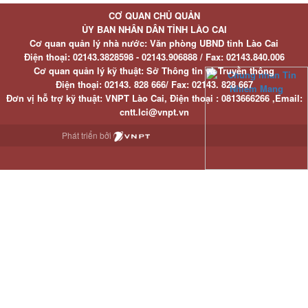
CƠ QUAN CHỦ QUẢN
ỦY BAN NHÂN DÂN TỈNH LÀO CAI
Cơ quan quản lý nhà nước: Văn phòng UBND tỉnh Lào Cai
Điện thoại:
02143.3828598 - 02143.906888 /
Fax:
02143.840.006
Cơ quan quản lý kỹ thuật: Sở Thông tin và Truyền thông
Điện thoại:
02143. 828 666/
Fax:
02143. 828 667
Đơn vị hỗ trợ kỹ thuật
: VNPT Lào Cai,
Điện thoại :
0813666266 ,
Email
:
cntt.lci@vnpt.vn
Phát triển bởi