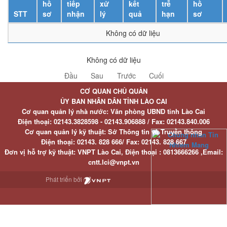
hồ
tiếp
xử
kết
trễ
hồ
STT
sơ
nhận
lý
quả
hạn
sơ
Không có dữ liệu
Không có dữ liệu
Đầu
Sau
Trước
Cuối
CƠ QUAN CHỦ QUẢN
ỦY BAN NHÂN DÂN TỈNH LÀO CAI
Cơ quan quản lý nhà nước: Văn phòng UBND tỉnh Lào Cai
Điện thoại:
02143.3828598 - 02143.906888 /
Fax:
02143.840.006
Cơ quan quản lý kỹ thuật: Sở Thông tin và Truyền thông
Điện thoại:
02143. 828 666/
Fax:
02143. 828 667
Đơn vị hỗ trợ kỹ thuật
: VNPT Lào Cai,
Điện thoại :
0813666266 ,
Email
:
cntt.lci@vnpt.vn
Phát triển bởi