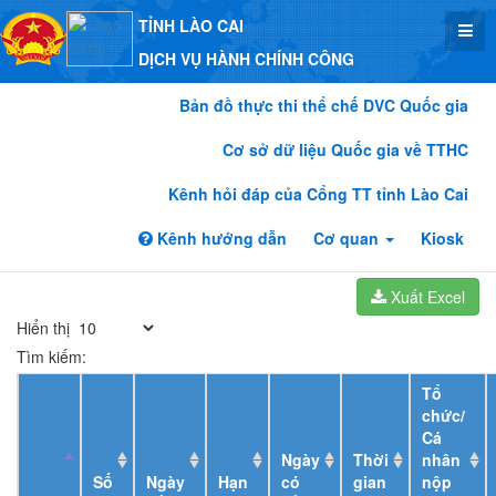
TỈNH LÀO CAI
DỊCH VỤ HÀNH CHÍNH CÔNG
Bản đồ thực thi thể chế DVC Quốc gia
Cơ sở dữ liệu Quốc gia về TTHC
Kênh hỏi đáp của Cổng TT tỉnh Lào Cai
Kênh hướng dẫn
Cơ quan
Kiosk
Xuất Excel
Hiển thị
Tìm kiếm:
Tổ
chức/
Cá
Ngày
Thời
nhân
Số
Ngày
Hạn
có
gian
nộp