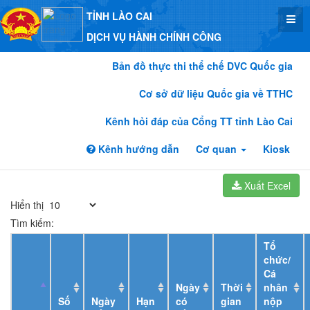
TỈNH LÀO CAI
DỊCH VỤ HÀNH CHÍNH CÔNG
Bản đồ thực thi thể chế DVC Quốc gia
Cơ sở dữ liệu Quốc gia về TTHC
Kênh hỏi đáp của Cổng TT tỉnh Lào Cai
Kênh hướng dẫn
Cơ quan
Kiosk
Xuất Excel
Hiển thị
Tìm kiếm:
Tổ
chức/
Cá
Ngày
Thời
nhân
Số
Ngày
Hạn
có
gian
nộp