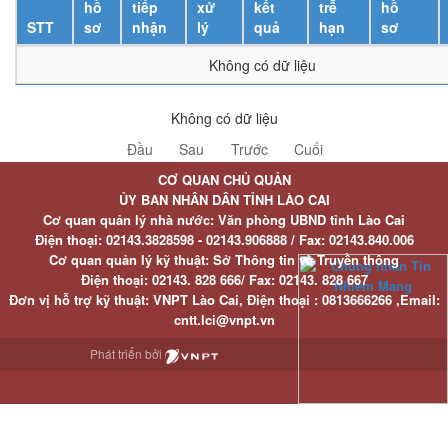
hồ
tiếp
xử
kết
trễ
hồ
STT
sơ
nhận
lý
quả
hạn
sơ
Không có dữ liệu
Không có dữ liệu
Đầu
Sau
Trước
Cuối
CƠ QUAN CHỦ QUẢN
ỦY BAN NHÂN DÂN TỈNH LÀO CAI
Cơ quan quản lý nhà nước: Văn phòng UBND tỉnh Lào Cai
Điện thoại:
02143.3828598 - 02143.906888 /
Fax:
02143.840.006
Cơ quan quản lý kỹ thuật: Sở Thông tin và Truyền thông
Điện thoại:
02143. 828 666/
Fax:
02143. 828 667
Đơn vị hỗ trợ kỹ thuật
: VNPT Lào Cai,
Điện thoại :
0813666266 ,
Email
:
cntt.lci@vnpt.vn
Phát triển bởi