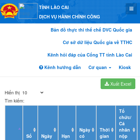
TỈNH LÀO CAI
DỊCH VỤ HÀNH CHÍNH CÔNG
Bản đồ thực thi thể chế DVC Quốc gia
Cơ sở dữ liệu Quốc gia về TTHC
Kênh hỏi đáp của Cổng TT tỉnh Lào Cai
Kênh hướng dẫn
Cơ quan
Kiosk
Xuất Excel
Hiển thị
Tìm kiếm:
Tổ
chức/
Cá
Ngày
Thời
nhân
Số
Ngày
Hạn
có
gian
nộp