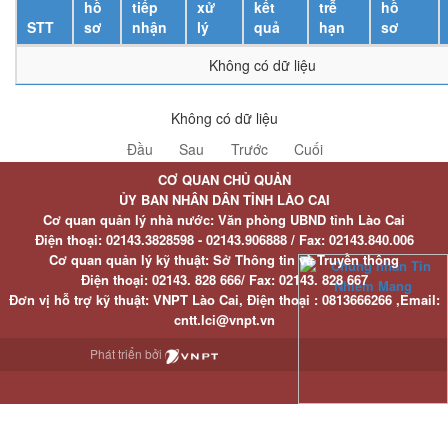
hồ
tiếp
xử
kết
trễ
hồ
STT
sơ
nhận
lý
quả
hạn
sơ
Không có dữ liệu
Không có dữ liệu
Đầu
Sau
Trước
Cuối
CƠ QUAN CHỦ QUẢN
ỦY BAN NHÂN DÂN TỈNH LÀO CAI
Cơ quan quản lý nhà nước: Văn phòng UBND tỉnh Lào Cai
Điện thoại:
02143.3828598 - 02143.906888 /
Fax:
02143.840.006
Cơ quan quản lý kỹ thuật: Sở Thông tin và Truyền thông
Điện thoại:
02143. 828 666/
Fax:
02143. 828 667
Đơn vị hỗ trợ kỹ thuật
: VNPT Lào Cai,
Điện thoại :
0813666266 ,
Email
:
cntt.lci@vnpt.vn
Phát triển bởi