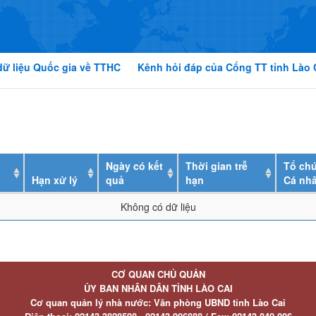
dữ liệu Quốc gia về TTHC
Kênh hỏi đáp của Cổng TT tỉnh Lào 
Ngày có kết
Thời gian trễ
Tổ chứ
Hạn xử lý
quả
hạn
Cá nh
Không có dữ liệu
CƠ QUAN CHỦ QUẢN
ỦY BAN NHÂN DÂN TỈNH LÀO CAI
Cơ quan quản lý nhà nước: Văn phòng UBND tỉnh Lào Cai