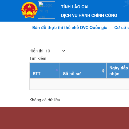
TỈNH LÀO CAI
DỊCH VỤ HÀNH CHÍNH CÔNG
Bản đồ thực thi thể chế DVC Quốc gia
Cơ sở 
Hiển thị
Tìm kiếm:
Ngày tiếp
STT
Số hồ sơ
nhận
Không có dữ liệu