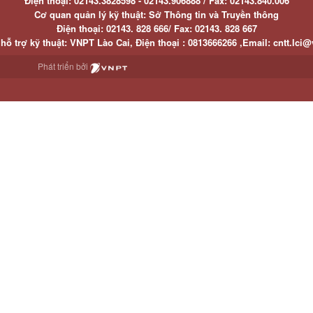
Điện thoại:
02143.3828598 - 02143.906888 /
Fax:
02143.840.006
Cơ quan quản lý kỹ thuật: Sở Thông tin và Truyền thông
Điện thoại:
02143. 828 666/
Fax:
02143. 828 667
hỗ trợ kỹ thuật
: VNPT Lào Cai,
Điện thoại :
0813666266 ,
Email
:
cntt.lci@
Phát triển bởi