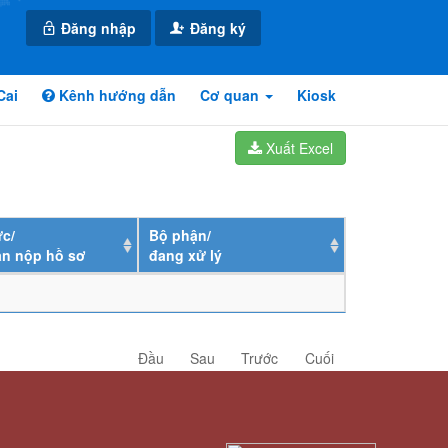
Đăng nhập
Đăng ký
Cai
Kênh hướng dẫn
Cơ quan
Kiosk
Xuất Excel
c/
Bộ phận/
ân nộp hồ sơ
đang xử lý
Đầu
Sau
Trước
Cuối