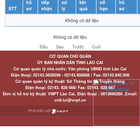
hồ
tiếp
xử
kết
trễ
hồ
STT
sơ
nhận
lý
quả
hạn
sơ
Không có dữ liệu
Không có dữ liệu
Đầu
Sau
Trước
Cuối
CƠ QUAN CHỦ QUẢN
ỦY BAN NHÂN DÂN TỈNH LÀO CAI
Cơ quan quản lý nhà nước: Văn phòng UBND tỉnh Lào Cai
Điện thoại:
02143.3828598 - 02143.906888 /
Fax:
02143.840.006
Cơ quan quản lý kỹ thuật: Sở Thông tin và Truyền thông
Điện thoại:
02143. 828 666/
Fax:
02143. 828 667
Đơn vị hỗ trợ kỹ thuật
: VNPT Lào Cai,
Điện thoại :
0813666266 ,
Email
:
cntt.lci@vnpt.vn
Phát triển bởi