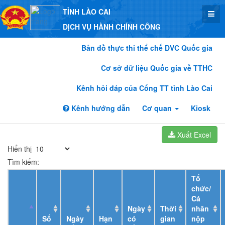
TỈNH LÀO CAI
DỊCH VỤ HÀNH CHÍNH CÔNG
Bản đồ thực thi thể chế DVC Quốc gia
Cơ sở dữ liệu Quốc gia về TTHC
Kênh hỏi đáp của Cổng TT tỉnh Lào Cai
Kênh hướng dẫn
Cơ quan
Kiosk
Xuất Excel
Hiển thị
Tìm kiếm:
Tổ
chức/
Cá
Ngày
Thời
nhân
Số
Ngày
Hạn
có
gian
nộp