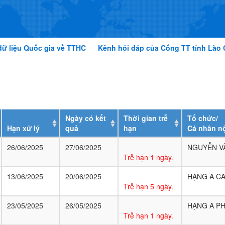
dữ liệu Quốc gia về TTHC
Kênh hỏi đáp của Cổng TT tỉnh Lào 
Ngày có kết
Thời gian trễ
Tổ chức/
Hạn xử lý
quả
hạn
Cá nhân n
26/06/2025
27/06/2025
NGUYỄN V
Trễ hạn 1 ngày.
13/06/2025
20/06/2025
HẠNG A C
Trễ hạn 5 ngày.
23/05/2025
26/05/2025
HẠNG A P
Trễ hạn 1 ngày.