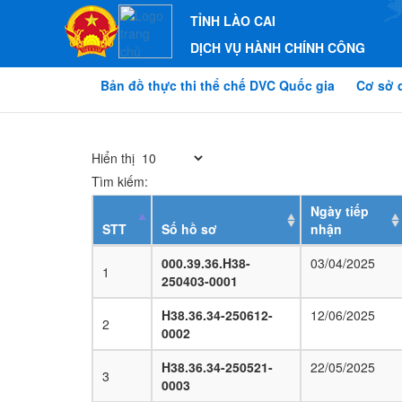
TỈNH LÀO CAI
DỊCH VỤ HÀNH CHÍNH CÔNG
Bản đồ thực thi thể chế DVC Quốc gia
Cơ sở 
Hiển thị
Tìm kiếm:
Ngày tiếp
STT
Số hồ sơ
nhận
000.39.36.H38-
03/04/2025
1
250403-0001
H38.36.34-250612-
12/06/2025
2
0002
H38.36.34-250521-
22/05/2025
3
0003