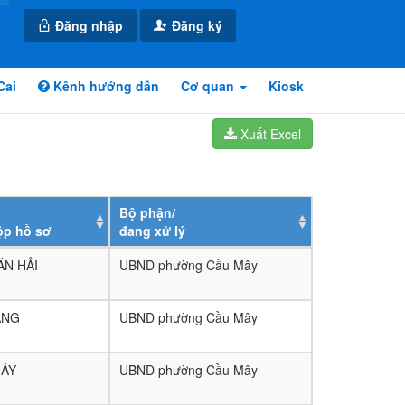
Đăng nhập
Đăng ký
Cai
Kênh hướng dẫn
Cơ quan
Kiosk
Xuất Excel
Bộ phận/
ộp hồ sơ
đang xử lý
ĂN HẢI
UBND phường Cầu Mây
ANG
UBND phường Cầu Mây
HÁY
UBND phường Cầu Mây