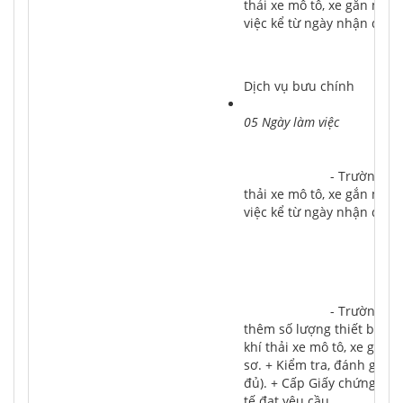
thải xe mô tô, xe gắn máy 
việc kể từ ngày nhận được
Dịch vụ bưu chính
05 Ngày làm việc
			- Trường hợp cấp lại do giấy chứng nhận đủ điều kiện hoạt động kiểm định khí 
thải xe mô tô, xe gắn máy 
việc kể từ ngày nhận được
			- Trường hợp cấp lại cơ sở kiểm định khí thải thay đổi vị trí (địa điểm); tăng 
thêm số lượng thiết bị kiể
khí thải xe mô tô, xe gắn 
sơ. + Kiểm tra, đánh giá t
đủ). + Cấp Giấy chứng nhận
tế đạt yêu cầu.