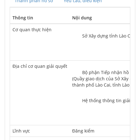
Thành phần hồ sơ
Yêu cầu, điều kiện
Thông tin
Nội dung
Cơ quan thực hiện
	Sở Xây dựng tỉnh Lào Cai
Địa chỉ cơ quan giải quyết
	Bộ phận Tiếp nhận hồ sơ và trả kết quả Trung tâm Phục vụ hành chính công tỉnh Lào Cai 
(Quầy giao dịch của Sở Xây dựng
thành phố Lào Cai, tỉnh Lào Cai (v
	Hệ thống thông tin giải qu
Lĩnh vực
Đăng kiểm