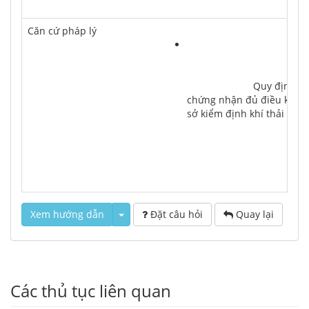
Căn cứ pháp lý
			Quy định trình tự, thủ tục cấp mới, cấp lại, tạm đình chỉ hoạt động, thu hồi giấy 
chứng nhận đủ điều kiện h
sở kiểm định khí thải xe m
Xem hướng dẫn
Đặt câu hỏi
Quay lại
Các thủ tục liên quan