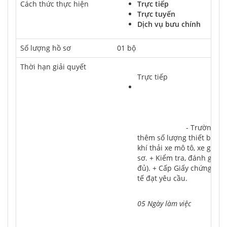
Cách thức thực hiện
Trực tiếp
Trực tuyến
Dịch vụ bưu chính
Số lượng hồ sơ
01 bộ
Thời hạn giải quyết
Trực tiếp
			- Trường hợp cấp lại cơ sở kiểm định khí thải thay đổi vị trí (địa điểm); tăng 
thêm số lượng thiết bị kiể
khí thải xe mô tô, xe gắn 
sơ. + Kiểm tra, đánh giá t
đủ). + Cấp Giấy chứng nhận
tế đạt yêu cầu.
05 Ngày làm việc