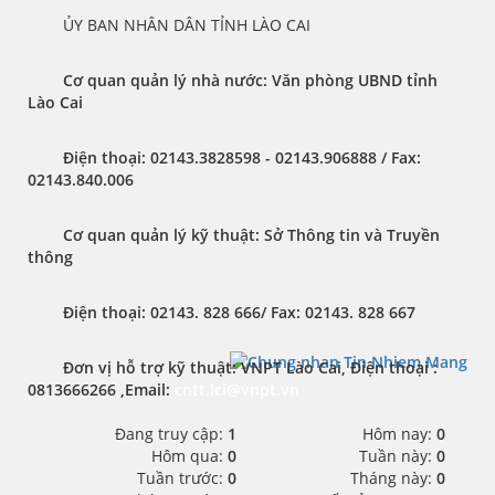
	ỦY BAN NHÂN DÂN TỈNH LÀO CAI
Cơ quan quản lý nhà nước: Văn phòng UBND tỉnh 
Lào Cai 
Điện thoại:
 02143.3828598 - 02143.906888 / 
Fax:
02143.840.006
Cơ quan quản lý kỹ thuật: Sở Thông tin và Truyền 
thông
Điện thoại:
 02143. 828 666/ 
Fax:
 02143. 828 667
Đơn vị hỗ trợ kỹ thuật
: VNPT Lào Cai, 
Điện thoại : 
0813666266 ,
Email
: 
cntt.lci@vnpt.vn
Đang truy cập:
1
Hôm nay:
0
Hôm qua:
0
Tuần này:
0
Tuần trước:
0
Tháng này:
0