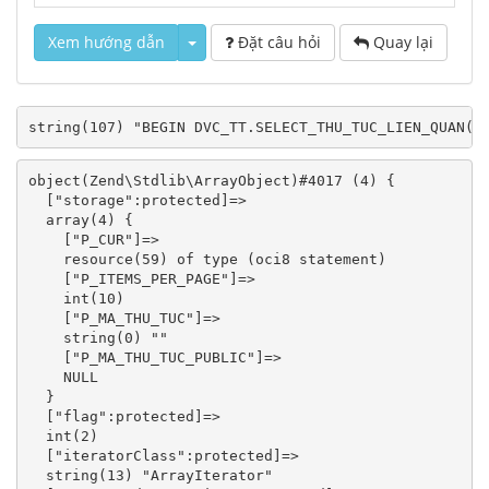
Xem hướng dẫn
Đặt câu hỏi
Quay lại
object(Zend\Stdlib\ArrayObject)#4017 (4) {

  ["storage":protected]=>

  array(4) {

    ["P_CUR"]=>

    resource(59) of type (oci8 statement)

    ["P_ITEMS_PER_PAGE"]=>

    int(10)

    ["P_MA_THU_TUC"]=>

    string(0) ""

    ["P_MA_THU_TUC_PUBLIC"]=>

    NULL

  }

  ["flag":protected]=>

  int(2)

  ["iteratorClass":protected]=>

  string(13) "ArrayIterator"
