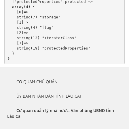
  ["protectedProperties":protected]=>

  array(4) {

    [0]=>

    string(7) "storage"

    [1]=>

    string(4) "flag"

    [2]=>

    string(13) "iteratorClass"

    [3]=>

    string(19) "protectedProperties"

  }

	CƠ QUAN CHỦ QUẢN
	ỦY BAN NHÂN DÂN TỈNH LÀO CAI
Cơ quan quản lý nhà nước: Văn phòng UBND tỉnh 
Lào Cai 