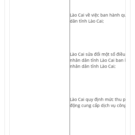
						- Nghị quyết số 06/2020/NQ-HĐND ngày 10/7/2020 của Hội đồng nhân dân tỉnh 
Lào Cai về việc ban hành quy đị
dân tỉnh Lào Cai;
						- Nghị quyết số 03/2021/NQ-HĐND ngày 09/4/2021 của Hội đồng nhân dân tỉnh 
Lào Cai sửa đổi một số điều của
nhân dân tỉnh Lào Cai ban hàn
nhân dân tỉnh Lào Cai;
						- Nghị quyết số 10/2023/NQ-HĐND ngày 06/7/2024 của Hội đồng nhân dân tỉnh 
Lào Cai quy định mức thu phí, l
động cung cấp dịch vụ công trực 
						- Quyết định số 2124/QĐ-BTNMT ngày 01/8/2024 của Bộ trưởng Bộ Tài nguyên 