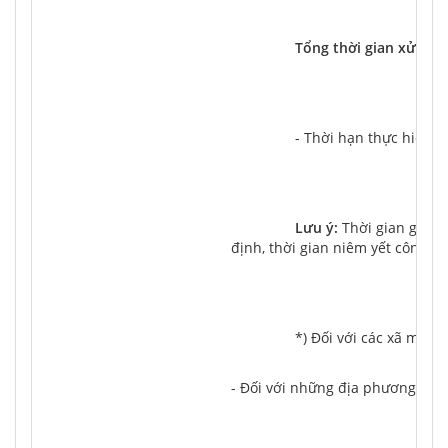
Tổng thời gian xử lý t
		- Thời hạn thực hiện t
Lưu ý:
 Thời gian giải 
định, thời gian niêm yết công kh
		*) Đối với các xã miề
- Đối với những địa phương mà Ủ