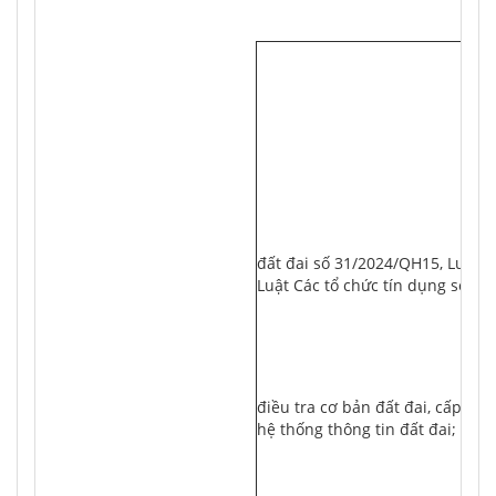
			
						- Luật số 43/2024/QH15 ngày 29/6/2024 sửa đổi, bổ sung một số điều của Luật 
đất đai số 31/2024/QH15, Luật 
Luật Các tổ chức tín dụng số 3
						- Nghị định số 101/2024/NĐ-CP ngày 29/7/2024 của Chính phủ Quy định về 
điều tra cơ bản đất đai, cấp Gi
hệ thống thông tin đất đai;