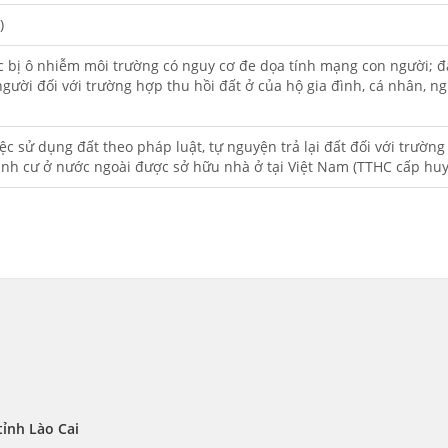
)
c bị ô nhiễm môi trường có nguy cơ đe dọa tính mạng con người; đất
người đối với trường hợp thu hồi đất ở của hộ gia đình, cá nhân, 
c sử dụng đất theo pháp luật, tự nguyện trả lại đất đối với trường
ịnh cư ở nước ngoài được sở hữu nhà ở tại Việt Nam (TTHC cấp hu
ỉnh Lào Cai 