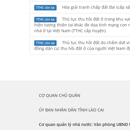
Hòa giải tranh chấp đất đai (cấp xã
TTHC còn lại
Thủ tục thu hồi đất ở trong khu vự
TTHC còn lại
hiện tượng thiên tai khác đe dọa tính mạng con 
nhà ở tại Việt Nam (TTHC cấp huyện)
Thủ tục thu hồi đất do chấm dứt việ
TTHC còn lại
đồng dân cư, thu hồi đất ở của người Việt Nam đ
	CƠ QUAN CHỦ QUẢN
	ỦY BAN NHÂN DÂN TỈNH LÀO CAI
Cơ quan quản lý nhà nước: Văn phòng UBND t