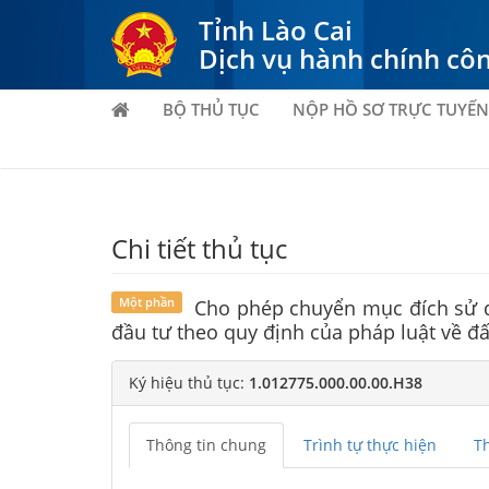
Tỉnh Lào Cai
Dịch vụ hành chính cô
BỘ THỦ TỤC
NỘP HỒ SƠ TRỰC TUYẾN
Chi tiết thủ tục
Một phần
Cho phép chuyển mục đích sử dụ
đầu tư theo quy định của pháp luật về đấ
Ký hiệu thủ tục:
1.012775.000.00.00.H38
Thông tin chung
Trình tự thực hiện
T