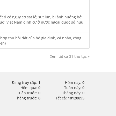
 ở có nguy cơ sạt lở, sụt lún, bị ảnh hưởng bởi
người Việt Nam định cư ở nước ngoài được sở hữu
 hợp thu hồi đất của hộ gia đình, cá nhân, cộng
yện)
Xem tất cả 31 thủ tục »
Đang truy cập:
1
Hôm nay:
0
Hôm qua:
0
Tuần này:
0
Tuần trước:
0
Tháng này:
0
Tháng trước:
0
Tất cả:
10120895