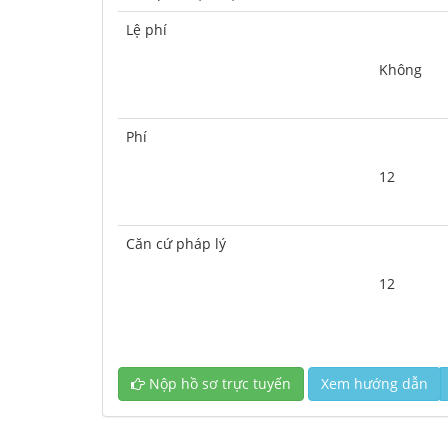
Lệ phí
	Không
Phí
	12
Căn cứ pháp lý
	12
Nộp hồ sơ trực tuyến
Xem hướng dẫn