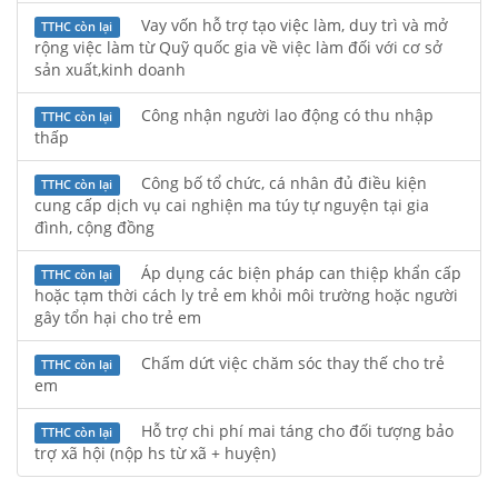
Vay vốn hỗ trợ tạo việc làm, duy trì và mở
TTHC còn lại
rộng việc làm từ Quỹ quốc gia về việc làm đối với cơ sở
sản xuất,kinh doanh
Công nhận người lao động có thu nhập
TTHC còn lại
thấp
Công bố tổ chức, cá nhân đủ điều kiện
TTHC còn lại
cung cấp dịch vụ cai nghiện ma túy tự nguyện tại gia
đình, cộng đồng
Áp dụng các biện pháp can thiệp khẩn cấp
TTHC còn lại
hoặc tạm thời cách ly trẻ em khỏi môi trường hoặc người
gây tổn hại cho trẻ em
Chấm dứt việc chăm sóc thay thế cho trẻ
TTHC còn lại
em
Hỗ trợ chi phí mai táng cho đối tượng bảo
TTHC còn lại
trợ xã hội (nộp hs từ xã + huyện)