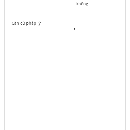
	không
Căn cứ pháp lý