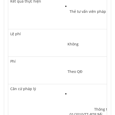
Kết quả thực hiện
Thẻ tư vấn viên pháp luật
Lệ phí
	Không
Phí
	Theo QĐ
Căn cứ pháp lý
			Thông tư 
01/2010/TT-BTP
 Số: 