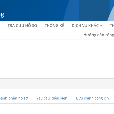
ng
TRA CỨU HỒ SƠ
THỐNG KÊ
DỊCH VỤ KHÁC
T
Hướng dẫn công
hành phần hồ sơ
Yêu cầu, điều kiện
Bưu chính công ích