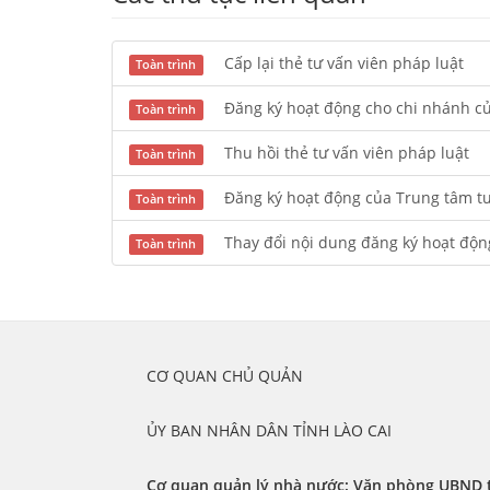
Cấp lại thẻ tư vấn viên pháp luật
Toàn trình
Đăng ký hoạt động cho chi nhánh củ
Toàn trình
Thu hồi thẻ tư vấn viên pháp luật
Toàn trình
Đăng ký hoạt động của Trung tâm tư
Toàn trình
Thay đổi nội dung đăng ký hoạt độn
Toàn trình
	CƠ QUAN CHỦ QUẢN
	ỦY BAN NHÂN DÂN TỈNH LÀO CAI
Cơ quan quản lý nhà nước: Văn phòng UBND t