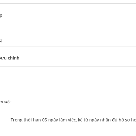
áp
ật
p
bưu chính
m việc
			Trong thời hạn 05 ngày làm việc, kể từ ngày nhận đủ hồ sơ hợ