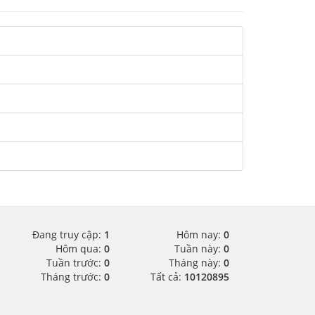
Đang truy cập:
1
Hôm nay:
0
Hôm qua:
0
Tuần này:
0
Tuần trước:
0
Tháng này:
0
Tháng trước:
0
Tất cả:
10120895