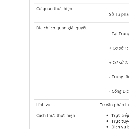
Cơ quan thực hiện
	Sở Tư ph
Địa chỉ cơ quan giải quyết
	- Tại Tru
	+ Cơ sở 1
	+ Cơ sở 2
	- Trung 
	- Cổng Dị
Lĩnh vực
Tư vấn pháp lu
Cách thức thực hiện
Trực tiế
Trực tuy
Dịch vụ 