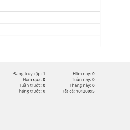
Đang truy cập:
1
Hôm nay:
0
Hôm qua:
0
Tuần này:
0
Tuần trước:
0
Tháng này:
0
Tháng trước:
0
Tất cả:
10120895