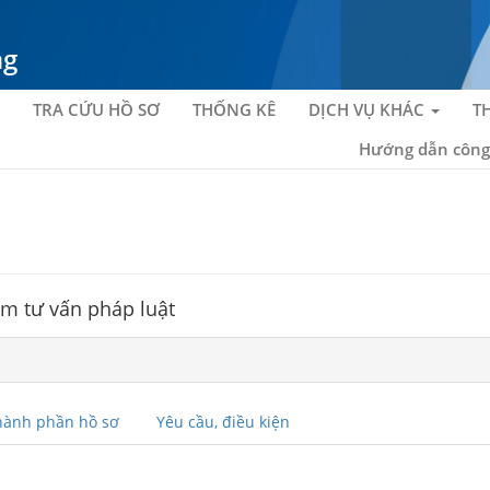
ng
TRA CỨU HỒ SƠ
THỐNG KÊ
DỊCH VỤ KHÁC
T
Hướng dẫn công
m tư vấn pháp luật
hành phần hồ sơ
Yêu cầu, điều kiện