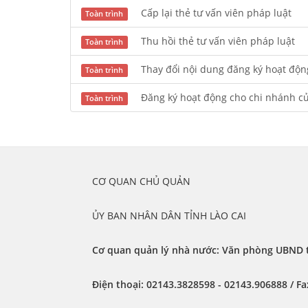
Cấp lại thẻ tư vấn viên pháp luật
Toàn trình
Thu hồi thẻ tư vấn viên pháp luật
Toàn trình
Thay đổi nội dung đăng ký hoạt độn
Toàn trình
Đăng ký hoạt động cho chi nhánh củ
Toàn trình
	CƠ QUAN CHỦ QUẢN
	ỦY BAN NHÂN DÂN TỈNH LÀO CAI
Cơ quan quản lý nhà nước: Văn phòng UBND t
Điện thoại:
 02143.3828598 - 02143.906888 / 
Fa