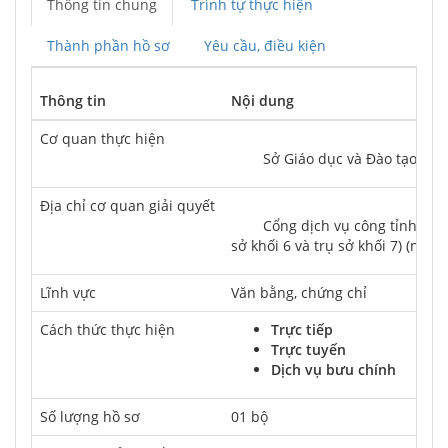
Thông tin chung
Trình tự thực hiện
Thành phần hồ sơ
Yêu cầu, điều kiện
Thông tin
Nội dung
Cơ quan thực hiện
	Sở Giáo dục và Đào tạo
Địa chỉ cơ quan giải quyết
	Cổng dịch vụ công tỉnh Lào Cai (dịch vụ công trực tuyến nếu có)/ Bộ phận Tiếp nhận hồ sơ và trả kết quả Trung tâm Phục vụ hành chính công tỉnh Lào Cai (Quầy giao dịch Sở Giáo dục và Đào tạo). Địa chỉ: Đường Trần Hưng Đạo, phường Nam Cường, thành phố Lào Cai, tỉnh Lào Cai (vị trí giữa trụ 
sở khối 6 và trụ sở khối 7) (nếu c
Lĩnh vực
Văn bằng, chứng chỉ
Cách thức thực hiện
Trực tiếp
Trực tuyến
Dịch vụ bưu chính
Số lượng hồ sơ
01 bộ