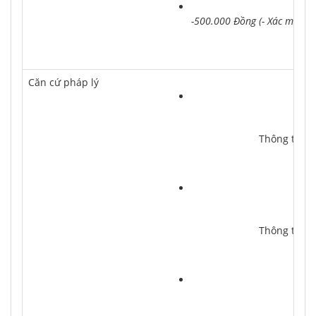
-500.000 Đồng (- Xác minh 
Căn cứ pháp lý
			Thông tư 
			Thông tư