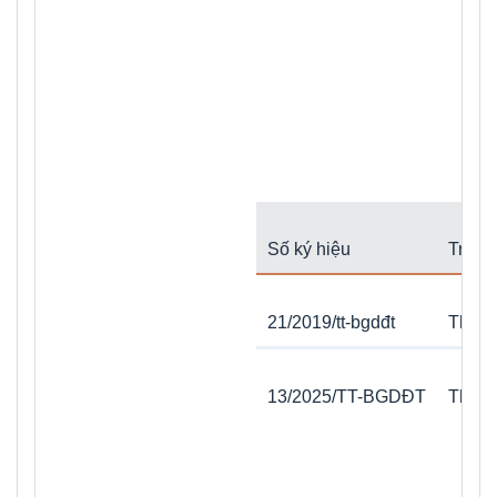
Số ký hiệu
Trích 
21/2019/tt-bgdđt
Thông
13/2025/TT-BGDĐT
Thông