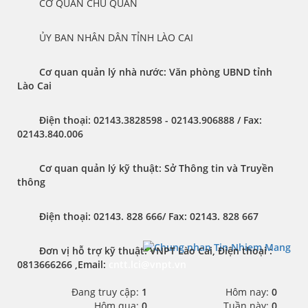
	CƠ QUAN CHỦ QUẢN
	ỦY BAN NHÂN DÂN TỈNH LÀO CAI
Cơ quan quản lý nhà nước: Văn phòng UBND tỉnh 
Lào Cai 
Điện thoại:
 02143.3828598 - 02143.906888 / 
Fax:
02143.840.006
Cơ quan quản lý kỹ thuật: Sở Thông tin và Truyền 
thông
Điện thoại:
 02143. 828 666/ 
Fax:
 02143. 828 667
Đơn vị hỗ trợ kỹ thuật
: VNPT Lào Cai, 
Điện thoại : 
0813666266 ,
Email
: 
cntt.lci@vnpt.vn
Đang truy cập:
1
Hôm nay:
0
Hôm qua:
0
Tuần này:
0