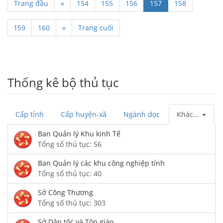
Trang đầu
«
154
155
156
157
158
159
160
»
Trang cuối
Thống kê bộ thủ tục
Cấp tỉnh
Cấp huyện-xã
Ngành dọc
Khác...
Ban Quản lý Khu kinh Tế
Tổng số thủ tục: 56
Ban Quản lý các khu công nghiệp tỉnh
Tổng số thủ tục: 40
Sở Công Thương
Tổng số thủ tục: 303
Sở Dân tộc và Tôn giáo