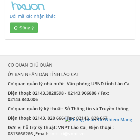
Đổi mã xác nhận khác
Đồng ý
CƠ QUAN CHỦ QUẢN
ỦY BAN NHÂN DÂN TỈNH LÀO CAI
Cơ quan quản lý nhà nước: Văn phòng UBND tỉnh Lào Cai
Điện thoại:
02143.3828598 - 02143.906888 /
Fax:
02143.840.006
Cơ quan quản lý kỹ thuật: Sở Thông tin và Truyền thông
Điện thoại:
02143. 828 666/
Fax:
02143. 828 667
Đơn vị hỗ trợ kỹ thuật
: VNPT Lào Cai,
Điện thoại :
0813666266 ,
Email
:
cntt.lci@vnpt.vn