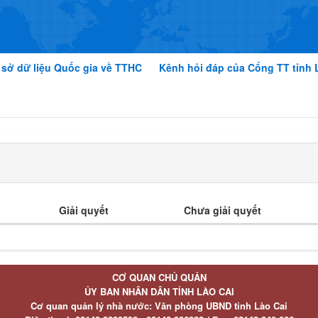
 sở dữ liệu Quốc gia về TTHC
Kênh hỏi đáp của Cổng TT tỉnh 
Giải quyết
Chưa giải quyết
CƠ QUAN CHỦ QUẢN
ỦY BAN NHÂN DÂN TỈNH LÀO CAI
Cơ quan quản lý nhà nước: Văn phòng UBND tỉnh Lào Cai