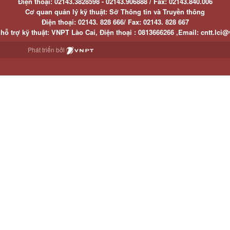
Điện thoại:
02143.3828598 - 02143.906888 /
Fax:
02143.840.006
Cơ quan quản lý kỹ thuật: Sở Thông tin và Truyền thông
Điện thoại:
02143. 828 666/
Fax:
02143. 828 667
hỗ trợ kỹ thuật
: VNPT Lào Cai,
Điện thoại :
0813666266 ,
Email
:
cntt.lci@
Phát triển bởi