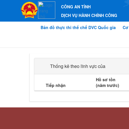
CÔNG AN TỈNH
DỊCH VỤ HÀNH CHÍNH CÔNG
Bản đồ thực thi thể chế DVC Quốc gia
Cơ
Thống kê theo lĩnh vực của
Hồ sơ tồn
Tiếp nhận
(năm trước)