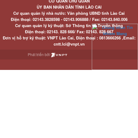
CƠ QUAN CHỦ QUẢN
ỦY BAN NHÂN DÂN TỈNH LÀO CAI
Cơ quan quản lý nhà nước: Văn phòng UBND tỉnh Lào Cai
Điện thoại:
02143.3828598 - 02143.906888 /
Fax:
02143.840.006
Cơ quan quản lý kỹ thuật: Sở Thông tin và Truyền thông
Điện thoại:
02143. 828 666/
Fax:
02143. 828 667
Đơn vị hỗ trợ kỹ thuật
: VNPT Lào Cai,
Điện thoại :
0813666266 ,
Email
:
cntt.lci@vnpt.vn
Phát triển bởi