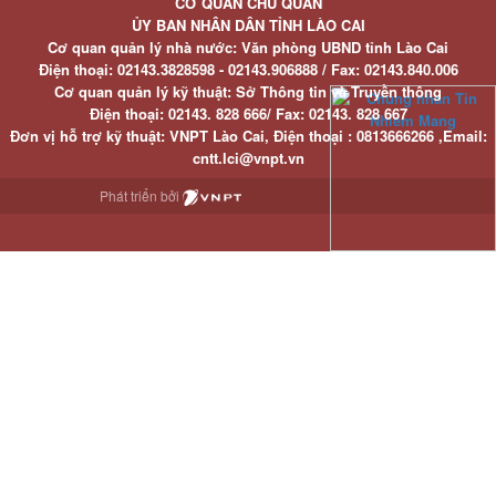
CƠ QUAN CHỦ QUẢN
ỦY BAN NHÂN DÂN TỈNH LÀO CAI
Cơ quan quản lý nhà nước: Văn phòng UBND tỉnh Lào Cai
Điện thoại:
02143.3828598 - 02143.906888 /
Fax:
02143.840.006
Cơ quan quản lý kỹ thuật: Sở Thông tin và Truyền thông
Điện thoại:
02143. 828 666/
Fax:
02143. 828 667
Đơn vị hỗ trợ kỹ thuật
: VNPT Lào Cai,
Điện thoại :
0813666266 ,
Email
:
cntt.lci@vnpt.vn
Phát triển bởi