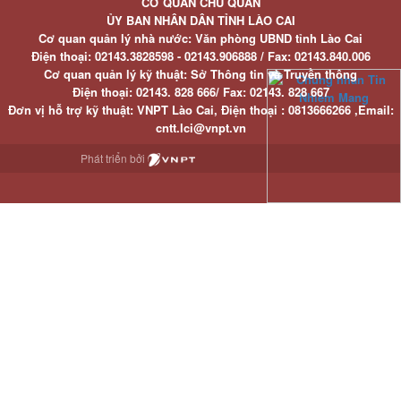
CƠ QUAN CHỦ QUẢN
ỦY BAN NHÂN DÂN TỈNH LÀO CAI
Cơ quan quản lý nhà nước: Văn phòng UBND tỉnh Lào Cai
Điện thoại:
02143.3828598 - 02143.906888 /
Fax:
02143.840.006
Cơ quan quản lý kỹ thuật: Sở Thông tin và Truyền thông
Điện thoại:
02143. 828 666/
Fax:
02143. 828 667
Đơn vị hỗ trợ kỹ thuật
: VNPT Lào Cai,
Điện thoại :
0813666266 ,
Email
:
cntt.lci@vnpt.vn
Phát triển bởi