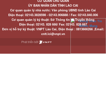
CƠ QUAN CHỦ QUẢN
ỦY BAN NHÂN DÂN TỈNH LÀO CAI
Cơ quan quản lý nhà nước: Văn phòng UBND tỉnh Lào Cai
Điện thoại:
02143.3828598 - 02143.906888 /
Fax:
02143.840.006
Cơ quan quản lý kỹ thuật: Sở Thông tin và Truyền thông
Điện thoại:
02143. 828 666/
Fax:
02143. 828 667
Đơn vị hỗ trợ kỹ thuật
: VNPT Lào Cai,
Điện thoại :
0813666266 ,
Email
:
cntt.lci@vnpt.vn
Phát triển bởi