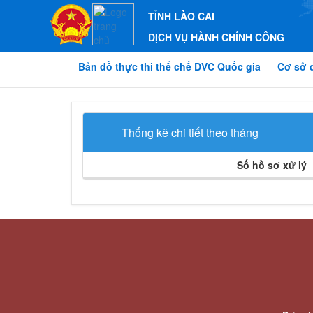
TỈNH LÀO CAI
DỊCH VỤ HÀNH CHÍNH CÔNG
Bản đồ thực thi thể chế DVC Quốc gia
Cơ sở 
Thống kê chi tiết theo tháng
Số hồ sơ xử lý