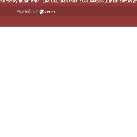
hỗ trợ kỹ thuật
: VNPT Lào Cai,
Điện thoại :
0813666266 ,
Email
:
cntt.lci@
Phát triển bởi