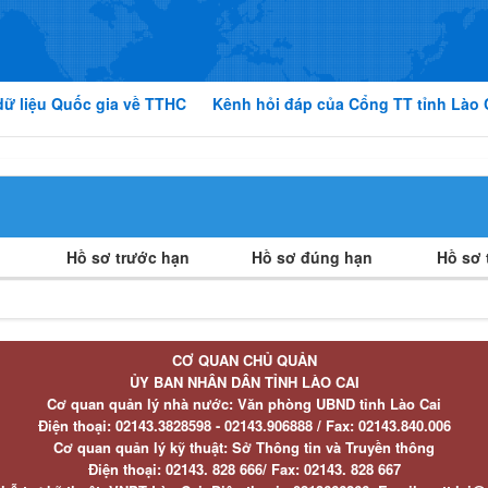
dữ liệu Quốc gia về TTHC
Kênh hỏi đáp của Cổng TT tỉnh Lào 
Hồ sơ trước hạn
Hồ sơ đúng hạn
Hồ sơ t
CƠ QUAN CHỦ QUẢN
ỦY BAN NHÂN DÂN TỈNH LÀO CAI
Cơ quan quản lý nhà nước: Văn phòng UBND tỉnh Lào Cai
Điện thoại:
02143.3828598 - 02143.906888 /
Fax:
02143.840.006
Cơ quan quản lý kỹ thuật: Sở Thông tin và Truyền thông
Điện thoại:
02143. 828 666/
Fax:
02143. 828 667