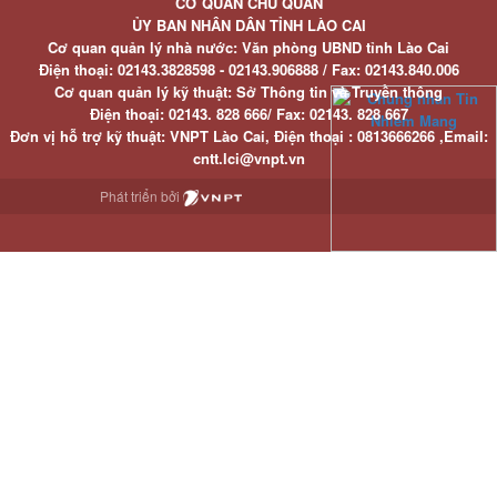
CƠ QUAN CHỦ QUẢN
ỦY BAN NHÂN DÂN TỈNH LÀO CAI
Cơ quan quản lý nhà nước: Văn phòng UBND tỉnh Lào Cai
Điện thoại:
02143.3828598 - 02143.906888 /
Fax:
02143.840.006
Cơ quan quản lý kỹ thuật: Sở Thông tin và Truyền thông
Điện thoại:
02143. 828 666/
Fax:
02143. 828 667
Đơn vị hỗ trợ kỹ thuật
: VNPT Lào Cai,
Điện thoại :
0813666266 ,
Email
:
cntt.lci@vnpt.vn
Phát triển bởi