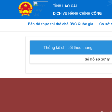
TỈNH LÀO CAI
DỊCH VỤ HÀNH CHÍNH CÔNG
Bản đồ thực thi thể chế DVC Quốc gia
Cơ sở 
Thống kê chi tiết theo tháng
Số hồ sơ xử lý