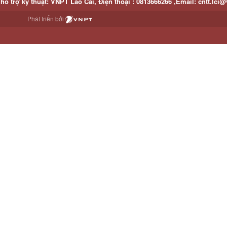
hỗ trợ kỹ thuật
: VNPT Lào Cai,
Điện thoại :
0813666266 ,
Email
:
cntt.lci@
Phát triển bởi