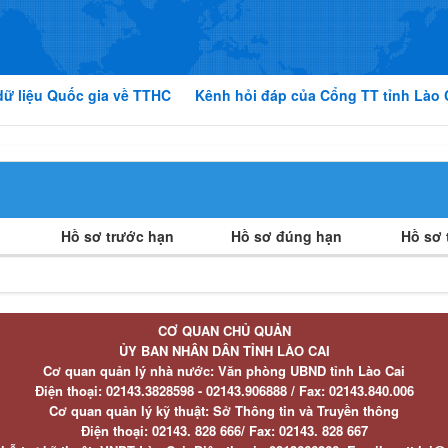
dữ liệu Quốc gia về TTHC
Kênh hỏi đáp của Cổng TT tỉnh Lào 
Hồ sơ trước hạn
Hồ sơ đúng hạn
Hồ sơ t
CƠ QUAN CHỦ QUẢN
ỦY BAN NHÂN DÂN TỈNH LÀO CAI
Cơ quan quản lý nhà nước: Văn phòng UBND tỉnh Lào Cai
Điện thoại:
02143.3828598 - 02143.906888 /
Fax:
02143.840.006
Cơ quan quản lý kỹ thuật: Sở Thông tin và Truyền thông
Điện thoại:
02143. 828 666/
Fax:
02143. 828 667