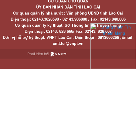
CƠ QUAN CHỦ QUẢN
ỦY BAN NHÂN DÂN TỈNH LÀO CAI
Cơ quan quản lý nhà nước: Văn phòng UBND tỉnh Lào Cai
Điện thoại:
02143.3828598 - 02143.906888 /
Fax:
02143.840.006
Cơ quan quản lý kỹ thuật: Sở Thông tin và Truyền thông
Điện thoại:
02143. 828 666/
Fax:
02143. 828 667
Đơn vị hỗ trợ kỹ thuật
: VNPT Lào Cai,
Điện thoại :
0813666266 ,
Email
:
cntt.lci@vnpt.vn
Phát triển bởi