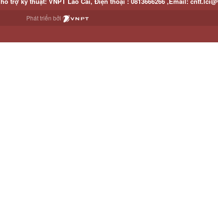
hỗ trợ kỹ thuật
: VNPT Lào Cai,
Điện thoại :
0813666266 ,
Email
:
cntt.lci@
Phát triển bởi