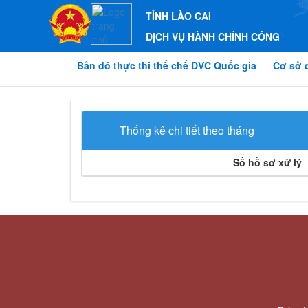
TỈNH LÀO CAI
DỊCH VỤ HÀNH CHÍNH CÔNG
Bản đồ thực thi thể chế DVC Quốc gia
Cơ sở 
Thống kê chi tiết theo tháng
Số hồ sơ xử lý