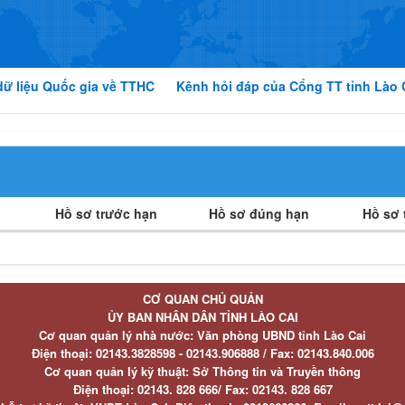
dữ liệu Quốc gia về TTHC
Kênh hỏi đáp của Cổng TT tỉnh Lào 
Hồ sơ trước hạn
Hồ sơ đúng hạn
Hồ sơ t
CƠ QUAN CHỦ QUẢN
ỦY BAN NHÂN DÂN TỈNH LÀO CAI
Cơ quan quản lý nhà nước: Văn phòng UBND tỉnh Lào Cai
Điện thoại:
02143.3828598 - 02143.906888 /
Fax:
02143.840.006
Cơ quan quản lý kỹ thuật: Sở Thông tin và Truyền thông
Điện thoại:
02143. 828 666/
Fax:
02143. 828 667