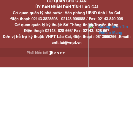
CƠ QUAN CHỦ QUẢN
ỦY BAN NHÂN DÂN TỈNH LÀO CAI
Cơ quan quản lý nhà nước: Văn phòng UBND tỉnh Lào Cai
Điện thoại:
02143.3828598 - 02143.906888 /
Fax:
02143.840.006
Cơ quan quản lý kỹ thuật: Sở Thông tin và Truyền thông
Điện thoại:
02143. 828 666/
Fax:
02143. 828 667
Đơn vị hỗ trợ kỹ thuật
: VNPT Lào Cai,
Điện thoại :
0813666266 ,
Email
:
cntt.lci@vnpt.vn
Phát triển bởi