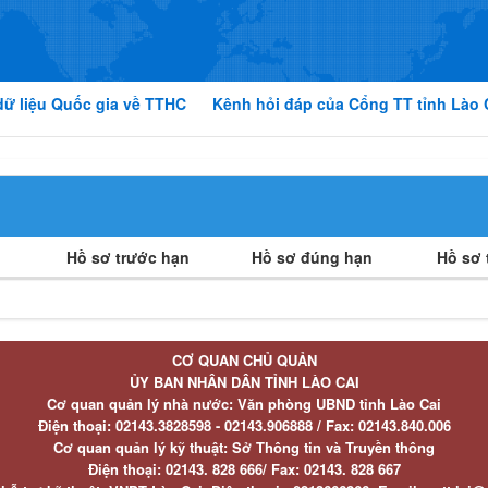
dữ liệu Quốc gia về TTHC
Kênh hỏi đáp của Cổng TT tỉnh Lào 
Hồ sơ trước hạn
Hồ sơ đúng hạn
Hồ sơ t
CƠ QUAN CHỦ QUẢN
ỦY BAN NHÂN DÂN TỈNH LÀO CAI
Cơ quan quản lý nhà nước: Văn phòng UBND tỉnh Lào Cai
Điện thoại:
02143.3828598 - 02143.906888 /
Fax:
02143.840.006
Cơ quan quản lý kỹ thuật: Sở Thông tin và Truyền thông
Điện thoại:
02143. 828 666/
Fax:
02143. 828 667