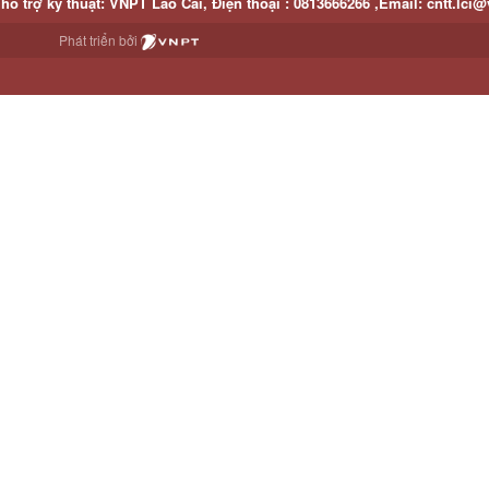
hỗ trợ kỹ thuật
: VNPT Lào Cai,
Điện thoại :
0813666266 ,
Email
:
cntt.lci@
Phát triển bởi