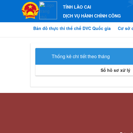
TỈNH LÀO CAI
DỊCH VỤ HÀNH CHÍNH CÔNG
Bản đồ thực thi thể chế DVC Quốc gia
Cơ sở 
Thống kê chi tiết theo tháng
Số hồ sơ xử lý