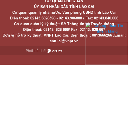
CƠ QUAN CHỦ QUẢN
ỦY BAN NHÂN DÂN TỈNH LÀO CAI
Cơ quan quản lý nhà nước: Văn phòng UBND tỉnh Lào Cai
Điện thoại:
02143.3828598 - 02143.906888 /
Fax:
02143.840.006
Cơ quan quản lý kỹ thuật: Sở Thông tin và Truyền thông
Điện thoại:
02143. 828 666/
Fax:
02143. 828 667
Đơn vị hỗ trợ kỹ thuật
: VNPT Lào Cai,
Điện thoại :
0813666266 ,
Email
:
cntt.lci@vnpt.vn
Phát triển bởi