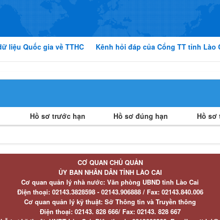
dữ liệu Quốc gia về TTHC
Kênh hỏi đáp của Cổng TT tỉnh Lào 
Hồ sơ trước hạn
Hồ sơ đúng hạn
Hồ sơ t
CƠ QUAN CHỦ QUẢN
ỦY BAN NHÂN DÂN TỈNH LÀO CAI
Cơ quan quản lý nhà nước: Văn phòng UBND tỉnh Lào Cai
Điện thoại:
02143.3828598 - 02143.906888 /
Fax:
02143.840.006
Cơ quan quản lý kỹ thuật: Sở Thông tin và Truyền thông
Điện thoại:
02143. 828 666/
Fax:
02143. 828 667