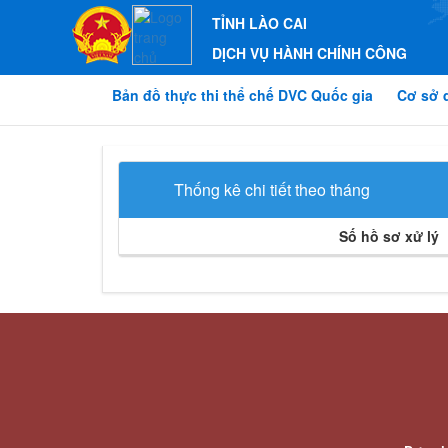
TỈNH LÀO CAI
DỊCH VỤ HÀNH CHÍNH CÔNG
Bản đồ thực thi thể chế DVC Quốc gia
Cơ sở 
Thống kê chi tiết theo tháng
Số hồ sơ xử lý