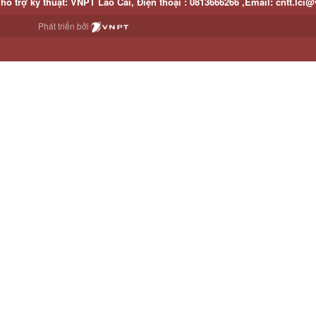
hỗ trợ kỹ thuật
: VNPT Lào Cai,
Điện thoại :
0813666266 ,
Email
:
cntt.lci@
Phát triển bởi