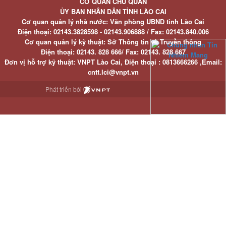
CƠ QUAN CHỦ QUẢN
ỦY BAN NHÂN DÂN TỈNH LÀO CAI
Cơ quan quản lý nhà nước: Văn phòng UBND tỉnh Lào Cai
Điện thoại:
02143.3828598 - 02143.906888 /
Fax:
02143.840.006
Cơ quan quản lý kỹ thuật: Sở Thông tin và Truyền thông
Điện thoại:
02143. 828 666/
Fax:
02143. 828 667
Đơn vị hỗ trợ kỹ thuật
: VNPT Lào Cai,
Điện thoại :
0813666266 ,
Email
:
cntt.lci@vnpt.vn
Phát triển bởi