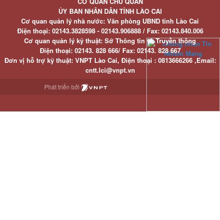
CƠ QUAN CHỦ QUẢN
ỦY BAN NHÂN DÂN TỈNH LÀO CAI
Cơ quan quản lý nhà nước: Văn phòng UBND tỉnh Lào Cai
Điện thoại:
02143.3828598 - 02143.906888 /
Fax:
02143.840.006
Cơ quan quản lý kỹ thuật: Sở Thông tin và Truyền thông
Điện thoại:
02143. 828 666/
Fax:
02143. 828 667
Đơn vị hỗ trợ kỹ thuật
: VNPT Lào Cai,
Điện thoại :
0813666266 ,
Email
:
cntt.lci@vnpt.vn
Phát triển bởi