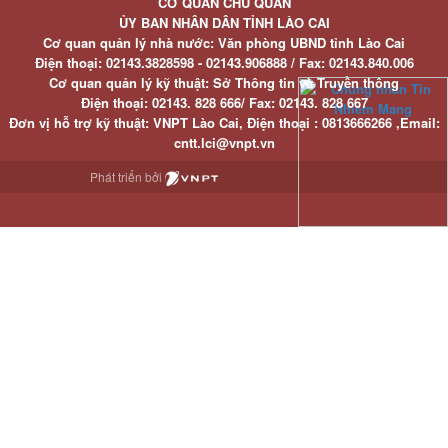
CƠ QUAN CHỦ QUẢN
ỦY BAN NHÂN DÂN TỈNH LÀO CAI
Cơ quan quản lý nhà nước: Văn phòng UBND tỉnh Lào Cai
Điện thoại:
02143.3828598 - 02143.906888 /
Fax:
02143.840.006
Cơ quan quản lý kỹ thuật: Sở Thông tin và Truyền thông
Điện thoại:
02143. 828 666/
Fax:
02143. 828 667
Đơn vị hỗ trợ kỹ thuật
: VNPT Lào Cai,
Điện thoại :
0813666266 ,
Email
:
cntt.lci@vnpt.vn
Phát triển bởi