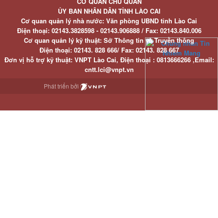
CƠ QUAN CHỦ QUẢN
ỦY BAN NHÂN DÂN TỈNH LÀO CAI
Cơ quan quản lý nhà nước: Văn phòng UBND tỉnh Lào Cai
Điện thoại:
02143.3828598 - 02143.906888 /
Fax:
02143.840.006
Cơ quan quản lý kỹ thuật: Sở Thông tin và Truyền thông
Điện thoại:
02143. 828 666/
Fax:
02143. 828 667
Đơn vị hỗ trợ kỹ thuật
: VNPT Lào Cai,
Điện thoại :
0813666266 ,
Email
:
cntt.lci@vnpt.vn
Phát triển bởi