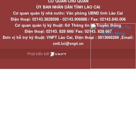
CƠ QUAN CHỦ QUẢN
ỦY BAN NHÂN DÂN TỈNH LÀO CAI
Cơ quan quản lý nhà nước: Văn phòng UBND tỉnh Lào Cai
Điện thoại:
02143.3828598 - 02143.906888 /
Fax:
02143.840.006
Cơ quan quản lý kỹ thuật: Sở Thông tin và Truyền thông
Điện thoại:
02143. 828 666/
Fax:
02143. 828 667
Đơn vị hỗ trợ kỹ thuật
: VNPT Lào Cai,
Điện thoại :
0813666266 ,
Email
:
cntt.lci@vnpt.vn
Phát triển bởi