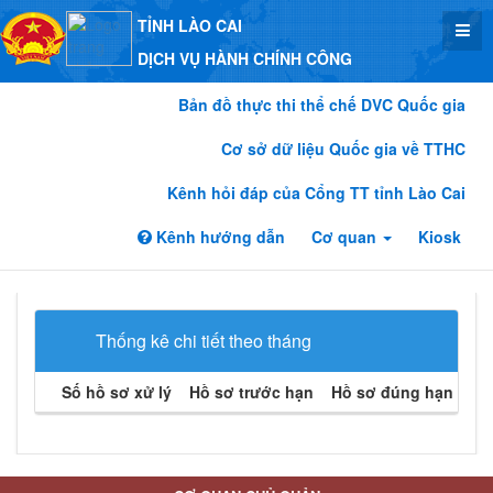
TỈNH LÀO CAI
DỊCH VỤ HÀNH CHÍNH CÔNG
Bản đồ thực thi thể chế DVC Quốc gia
Cơ sở dữ liệu Quốc gia về TTHC
Kênh hỏi đáp của Cổng TT tỉnh Lào Cai
Kênh hướng dẫn
Cơ quan
Kiosk
Thống kê chi tiết theo tháng
Số hồ sơ xử lý
Hồ sơ trước hạn
Hồ sơ đúng hạn
Hồ 